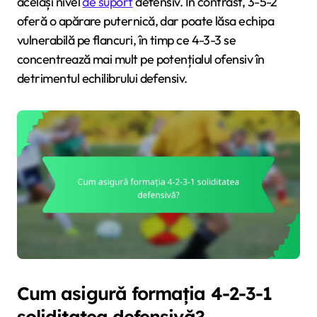
același nivel
de suport
defensiv. În contrast, 3-5-2
oferă o apărare puternică, dar poate lăsa echipa
vulnerabilă pe flancuri, în timp ce 4-3-3 se
concentrează mai mult pe potențialul ofensiv în
detrimentul echilibrului defensiv.
Cum asigură formația 4-2-3-1
soliditatea defensivă?