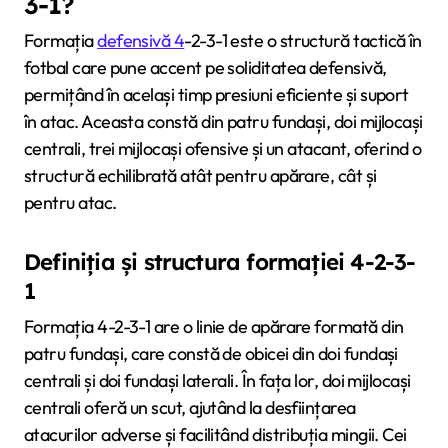
3-1?
Formația
defensivă 4
-2-3-1 este o structură tactică în
fotbal care pune accent pe soliditatea defensivă,
permițând în același timp presiuni eficiente și suport
în atac. Aceasta constă din patru fundași, doi mijlocași
centrali, trei mijlocași ofensive și un atacant, oferind o
structură echilibrată atât pentru apărare, cât și
pentru atac.
Definiția și structura formației 4-2-3-
1
Formația 4-2-3-1 are o linie de apărare formată din
patru fundași, care constă de obicei din doi fundași
centrali și doi fundași laterali. În fața lor, doi mijlocași
centrali oferă un scut, ajutând la desființarea
atacurilor adverse și facilitând distribuția mingii. Cei