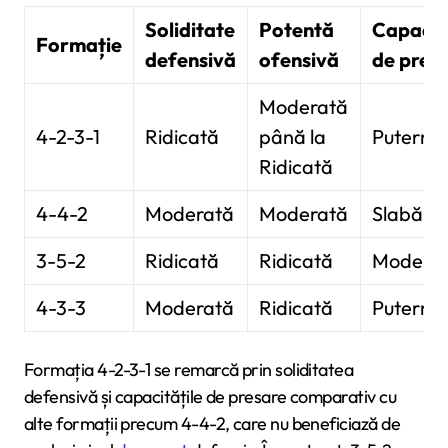
Soliditate
Potentă
Capacit
Formație
defensivă
ofensivă
de pres
Moderată
4-2-3-1
Ridicată
până la
Puternic
Ridicată
4-4-2
Moderată
Moderată
Slabă
3-5-2
Ridicată
Ridicată
Modera
4-3-3
Moderată
Ridicată
Puternic
Formația 4-2-3-1 se remarcă prin soliditatea
defensivă și capacitățile de presare comparativ cu
alte formații precum 4-4-2, care nu beneficiază de