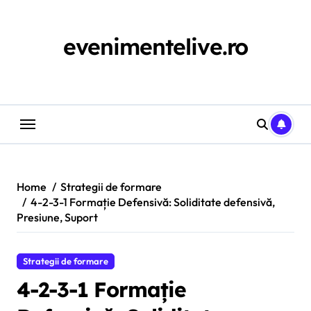
Skip
to
content
evenimentelive.ro
Home
Strategii de formare
4-2-3-1 Formație Defensivă: Soliditate defensivă,
Presiune, Suport
Strategii de formare
4-2-3-1 Formație