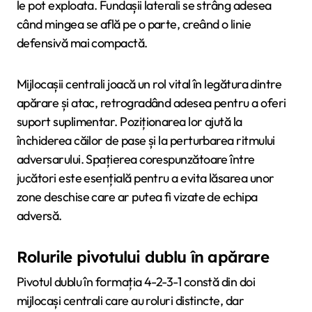
le pot exploata. Fundașii laterali se strâng adesea
când mingea se află pe o parte, creând o linie
defensivă mai compactă.
Mijlocașii centrali joacă un rol vital în legătura dintre
apărare și atac, retrogradând adesea pentru a oferi
suport suplimentar. Poziționarea lor ajută la
închiderea căilor de pase și la perturbarea ritmului
adversarului. Spațierea corespunzătoare între
jucători este esențială pentru a evita lăsarea unor
zone deschise care ar putea fi vizate de echipa
adversă.
Rolurile pivotului dublu în apărare
Pivotul dublu în formația 4-2-3-1 constă din doi
mijlocași centrali care au roluri distincte, dar