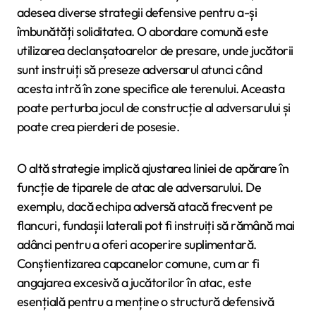
adesea diverse strategii defensive pentru a-și
îmbunătăți soliditatea. O abordare comună este
utilizarea declanșatoarelor de presare, unde jucătorii
sunt instruiți să preseze adversarul atunci când
acesta intră în zone specifice ale terenului. Aceasta
poate perturba jocul de construcție al adversarului și
poate crea pierderi de posesie.
O altă strategie implică ajustarea liniei de apărare în
funcție de tiparele de atac ale adversarului. De
exemplu, dacă echipa adversă atacă frecvent pe
flancuri, fundașii laterali pot fi instruiți să rămână mai
adânci pentru a oferi acoperire suplimentară.
Conștientizarea capcanelor comune, cum ar fi
angajarea excesivă a jucătorilor în atac, este
esențială pentru a menține o structură defensivă