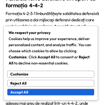
formația 4-4-2
Formația 4-2-3-1 îmbunătățește soliditatea defensivă
prin utilizarea a doi mijlocași defensivi dedicați care
protejează linia de apărare. Această structură
permite o acoperire mai bună a zonelor centrale,
We respect your privacy
făcând mai dificil pentru adversari să pătrundă prin
Cookies help us improve your experience, deliver
mijloc. În contrast, 4-4-2 se bazează adesea pe
personalized content, and analyze traffic. You can
choose which cookies to allow by clicking
extremi pentru a reveni, ceea ce poate lăsa goluri în
Customize
. Click
Accept All
to consent or
Reject
centru.
All
to decline non-essential cookies.
În plus, structura formei facilitează presarea
Customize
eficientă. Cei trei mijlocași ofensive pot aplica
Reject All
presiune sus pe teren, în timp ce cei doi mijlocași
defensivi oferă suport, creând o unitate compactă
Accept All
care poate închide rapid adversarii. Acest lucru este
adesea mai greu de realizat într-un 4-4-2, unde