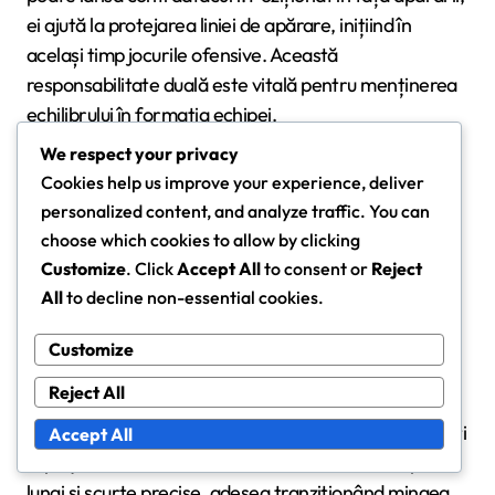
ei ajută la protejarea liniei de apărare, inițiind în
același timp jocurile ofensive. Această
responsabilitate duală este vitală pentru menținerea
echilibrului în formația echipei.
We respect your privacy
În formații precum 4-2-3-1 sau 4-1-4-1, playmaker-ul
Cookies help us improve your experience, deliver
retras acționează adesea ca pivot, conectând
personalized content, and analyze traffic. You can
apărarea cu mijlocul și atacanții. Capacitatea lor de a
choose which cookies to allow by clicking
citi jocul le permite să intercepteze pasele și să
Customize
. Click
Accept All
to consent or
Reject
perturbe jocul adversarului, făcându-i esențiali în
All
to decline non-essential cookies.
configurațiile defensive.
Customize
Abilitățile de distribuție
Reject All
Distribuția este un semn distinctiv al setului de abilități
Accept All
al playmaker-ului retras. Ei excelează în a face pase
lungi și scurte precise, adesea tranziționând mingea