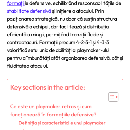
formații
le defensive, echilibrând responsabilitățile de
stabilitate defensivă
și inițiere a atacului. Prin
poziționarea strategică, nu doar că susțin structura
defensivă a echipei, dar facilitează și distribuția
eficientă a mingii, permițând tranziții fluide și
contraatacuri. Formații precum 4-2-3-1 și 4-3-3
valorifică setul unic de abilități al playmaker-ului
pentru a îmbunătăți atât organizarea defensivă, cât și
fluiditatea atacului.
Key sections in the article:
Ce este un playmaker retras și cum
funcționează în formațiile defensive?
Definiția și caracteristicile unui playmaker