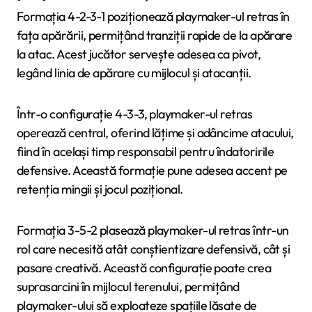
Formația 4-2-3-1 poziționează playmaker-ul retras în
fața apărării, permițând tranziții rapide de la apărare
la atac. Acest jucător servește adesea ca pivot,
legând linia de apărare cu mijlocul și atacanții.
Într-o configurație 4-3-3, playmaker-ul retras
operează central, oferind lățime și adâncime atacului,
fiind în același timp responsabil pentru îndatoririle
defensive. Această formație pune adesea accent pe
retenția mingii și jocul pozițional.
Formația 3-5-2 plasează playmaker-ul retras într-un
rol care necesită atât conștientizare defensivă, cât și
pasare creativă. Această configurație poate crea
suprasarcini în mijlocul terenului, permițând
playmaker-ului să exploateze spațiile lăsate de