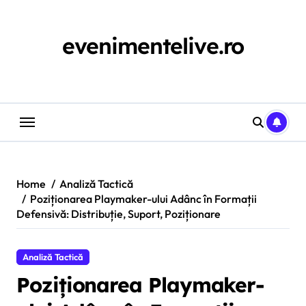
Skip
to
content
evenimentelive.ro
Home
Analiză Tactică
Poziționarea Playmaker-ului Adânc în Formații
Defensivă: Distribuție, Suport, Poziționare
Analiză Tactică
Poziționarea Playmaker-