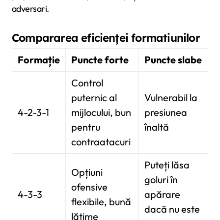
adversari.
Compararea eficienței formatiunilor
Formație
Puncte forte
Puncte slabe
Control
puternic al
Vulnerabil la
4-2-3-1
mijlocului, bun
presiunea
pentru
înaltă
contraatacuri
Puteți lăsa
Opțiuni
goluri în
ofensive
4-3-3
apărare
flexibile, bună
dacă nu este
lățime