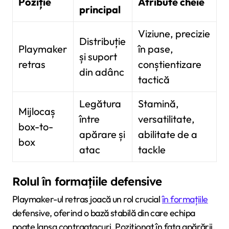
Poziție
Atribute cheie
principal
Viziune, precizie
Distribuție
Playmaker
în pase,
și suport
retras
conștientizare
din adânc
tactică
Legătura
Stamină,
Mijlocaș
între
versatilitate,
box-to-
apărare și
abilitate de a
box
atac
tackle
Rolul în formațiile defensive
Playmaker-ul retras joacă un rol crucial
în formațiile
defensive, oferind o bază stabilă din care echipa
poate lansa contraatacuri. Poziționat în fața apărării,