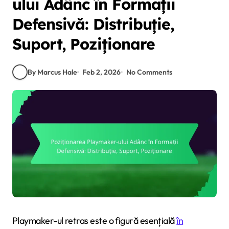
ului Adânc în Formații
Defensivă: Distribuție,
Suport, Poziționare
By Marcus Hale
Feb 2, 2026
No Comments
Playmaker-ul retras este o figură esențială
în