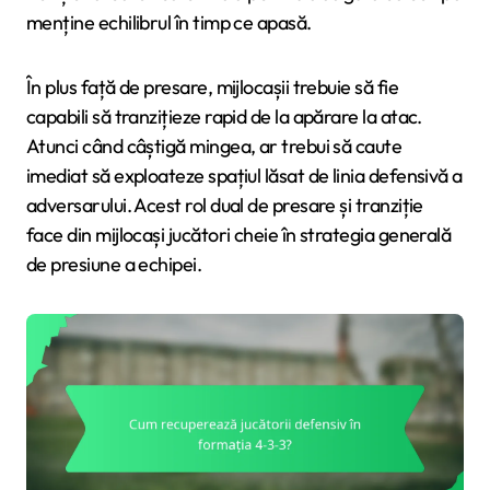
menține echilibrul în timp ce apasă.
În plus față de presare, mijlocașii trebuie să fie
capabili să tranzițieze rapid de la apărare la atac.
Atunci când câștigă mingea, ar trebui să caute
imediat să exploateze spațiul lăsat de linia defensivă a
adversarului. Acest rol dual de presare și tranziție
face din mijlocași jucători cheie în strategia generală
de presiune a echipei.