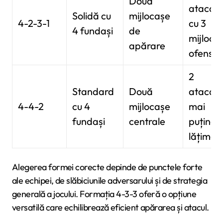
Două
atacan
Solidă cu
mijlocașe
4-2-3-1
cu 3
4 fundași
de
mijlocaș
apărare
ofensiv
2
Standard
Două
atacanț
4-4-2
cu 4
mijlocașe
mai
fundași
centrale
puțină
lățime
Alegerea formei corecte depinde de punctele forte
ale echipei, de slăbiciunile adversarului și de strategia
generală a jocului. Formația 4-3-3 oferă o opțiune
versatilă care echilibrează eficient apărarea și atacul.