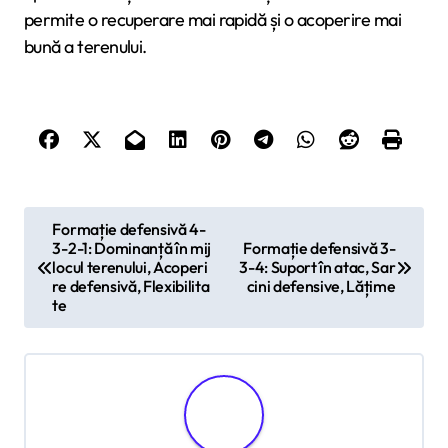
permite o recuperare mai rapidă și o acoperire mai
bună a terenului.
P
Formație defensivă 4-
3-2-1: Dominanță în mij
Formație defensivă 3-
o
locul terenului, Acoperi
3-4: Suport în atac, Sar
s
re defensivă, Flexibilita
cini defensive, Lățime
te
t
n
a
v