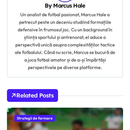
i
By
Marcus Hale
g
Un analist de fotbal pasionat, Marcus Hale a
a
petrecut peste un deceniu studiind formațiile
t
defensive în frumosul joc. Cu un background în
știința sportului și antrenorat, el aduce o
i
perspectivă unică asupra complexităților tactice
o
ale fotbalului. Când nu scrie, Marcus se bucură de
n
a juca fotbal amator și de a-și împărtăși
perspectivele pe diverse platforme.
Related Posts
Strategii de formare