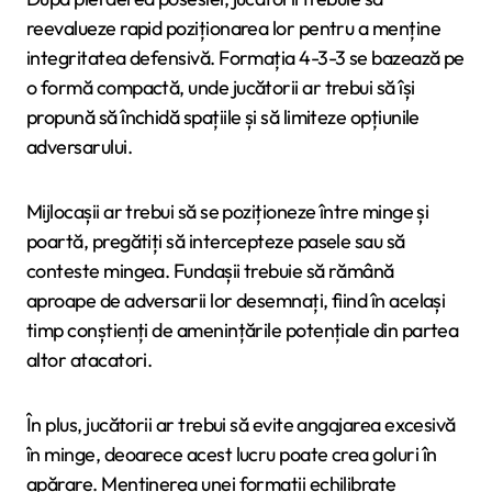
reevalueze rapid poziționarea lor pentru a menține
integritatea defensivă. Formația 4-3-3 se bazează pe
o formă compactă, unde jucătorii ar trebui să își
propună să închidă spațiile și să limiteze opțiunile
adversarului.
Mijlocașii ar trebui să se poziționeze între minge și
poartă, pregătiți să intercepteze pasele sau să
conteste mingea. Fundașii trebuie să rămână
aproape de adversarii lor desemnați, fiind în același
timp conștienți de amenințările potențiale din partea
altor atacatori.
În plus, jucătorii ar trebui să evite angajarea excesivă
în minge, deoarece acest lucru poate crea goluri în
apărare. Menținerea unei formații echilibrate