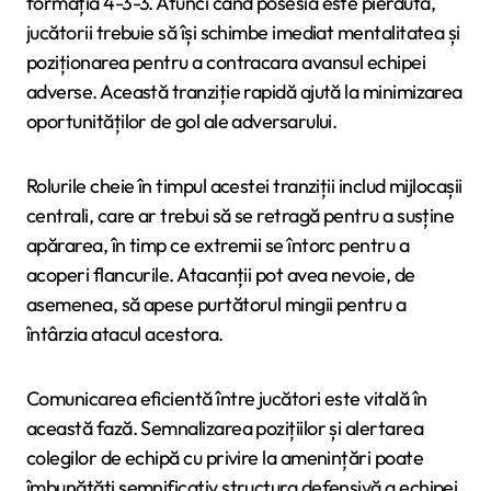
formația 4-3-3. Atunci când posesia este pierdută,
jucătorii trebuie să își schimbe imediat mentalitatea și
poziționarea pentru a contracara avansul echipei
adverse. Această tranziție rapidă ajută la minimizarea
oportunităților de gol ale adversarului.
Rolurile cheie în timpul acestei tranziții includ mijlocașii
centrali, care ar trebui să se retragă pentru a susține
apărarea, în timp ce extremii se întorc pentru a
acoperi flancurile. Atacanții pot avea nevoie, de
asemenea, să apese purtătorul mingii pentru a
întârzia atacul acestora.
Comunicarea eficientă între jucători este vitală în
această fază. Semnalizarea pozițiilor și alertarea
colegilor de echipă cu privire la amenințări poate
îmbunătăți semnificativ structura defensivă a echipei