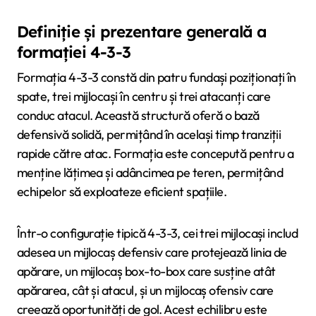
Definiție și prezentare generală a
formației 4-3-3
Formația 4-3-3 constă din patru fundași poziționați în
spate, trei mijlocași în centru și trei atacanți care
conduc atacul. Această structură oferă o bază
defensivă solidă, permițând în același timp tranziții
rapide către atac. Formația este concepută pentru a
menține lățimea și adâncimea pe teren, permițând
echipelor să exploateze eficient spațiile.
Într-o configurație tipică 4-3-3, cei trei mijlocași includ
adesea un mijlocaș defensiv care protejează linia de
apărare, un mijlocaș box-to-box care susține atât
apărarea, cât și atacul, și un mijlocaș ofensiv care
creează oportunități de gol. Acest echilibru este