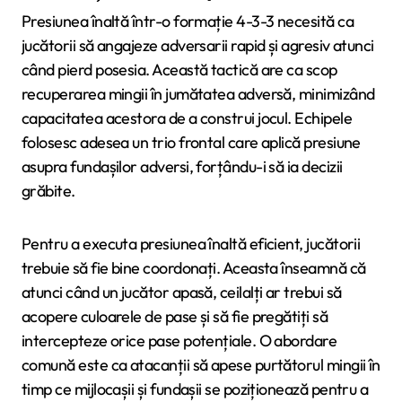
Presiunea înaltă într-o formație 4-3-3 necesită ca
jucătorii să angajeze adversarii rapid și agresiv atunci
când pierd posesia. Această tactică are ca scop
recuperarea mingii în jumătatea adversă, minimizând
capacitatea acestora de a construi jocul. Echipele
folosesc adesea un trio frontal care aplică presiune
asupra fundașilor adversi, forțându-i să ia decizii
grăbite.
Pentru a executa presiunea înaltă eficient, jucătorii
trebuie să fie bine coordonați. Aceasta înseamnă că
atunci când un jucător apasă, ceilalți ar trebui să
acopere culoarele de pase și să fie pregătiți să
intercepteze orice pase potențiale. O abordare
comună este ca atacanții să apese purtătorul mingii în
timp ce mijlocașii și fundașii se poziționează pentru a