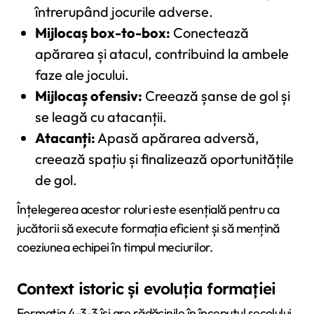
întrerupând jocurile adverse.
Mijlocaș box-to-box:
Conectează
apărarea și atacul, contribuind la ambele
faze ale jocului.
Mijlocaș ofensiv:
Creează șanse de gol și
se leagă cu atacanții.
Atacanți:
Apasă apărarea adversă,
creează spațiu și finalizează oportunitățile
de gol.
Înțelegerea acestor roluri este esențială pentru ca
jucătorii să execute formația eficient și să mențină
coeziunea echipei în timpul meciurilor.
Context istoric și evoluția formației
Formația 4-3-3 își are rădăcinile în începutul secolului