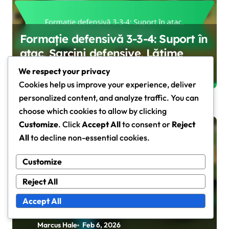
Formație defensivă 3-3-4: Suport în
atac, Sarcini defensive, Lățime
Marcus Hale
Feb 6, 2026
We respect your privacy
Cookies help us improve your experience, deliver
personalized content, and analyze traffic. You can
choose which cookies to allow by clicking
Customize
. Click
Accept All
to consent or
Reject
Strategii de formare
All
to decline non-essential cookies.
Customize
Reject All
Formație defensivă 4-3-2-1:
Accept All
Dominanță în mijlocul terenului,
Acoperire defensivă, Flexibilitate
Marcus Hale
Feb 6, 2026