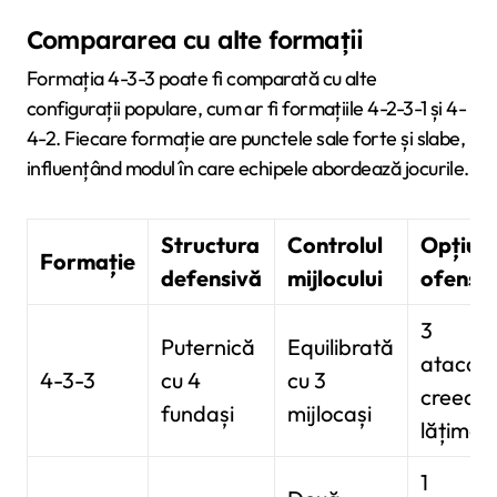
Compararea cu alte formații
Formația 4-3-3 poate fi comparată cu alte
configurații populare, cum ar fi formațiile 4-2-3-1 și 4-
4-2. Fiecare formație are punctele sale forte și slabe,
influențând modul în care echipele abordează jocurile.
Structura
Controlul
Opțiuni
Formație
defensivă
mijlocului
ofensi
3
Puternică
Equilibrată
atacanț
4-3-3
cu 4
cu 3
creeaz
fundași
mijlocași
lățime
1