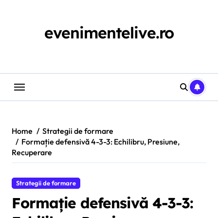
Skip
to
content
evenimentelive.ro
Home
Strategii de formare
Formație defensivă 4-3-3: Echilibru, Presiune,
Recuperare
Strategii de formare
Formație defensivă 4-3-3: