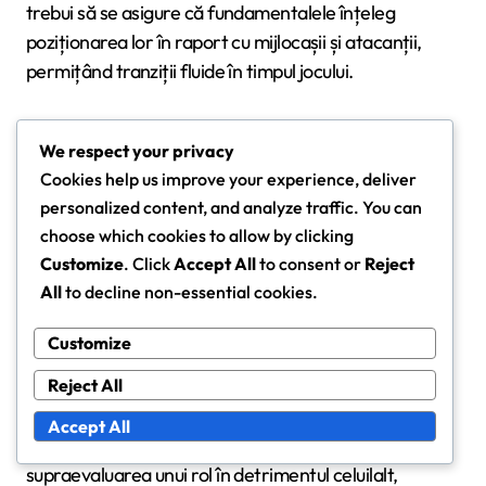
trebui să se asigure că fundamentalele înțeleg
poziționarea lor în raport cu mijlocașii și atacanții,
permițând tranziții fluide în timpul jocului.
Utilizarea formațiilor care subliniază lățimea, cum ar
We respect your privacy
fi 3-5-2 sau 5-3-2, poate îmbunătăți eficiența
Cookies help us improve your experience, deliver
fundamentelor. Acest lucru le permite să exploateze
personalized content, and analyze traffic. You can
spațiul și să ofere suport atât în fazele defensive, cât
choose which cookies to allow by clicking
și în cele ofensive.
Customize
. Click
Accept All
to consent or
Reject
All
to decline non-essential cookies.
Capcane comune în antrenamentul
Customize
fundamentelor
Reject All
O capcană comună în antrenamentul fundamentelor
este neglijarea echilibrului între îndatoririle defensive
Accept All
și suportul ofensiv. Antrenorii ar trebui să evite
supraevaluarea unui rol în detrimentul celuilalt,