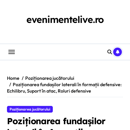
Skip
to
content
evenimentelive.ro
Home
Poziționarea jucătorului
Poziționarea fundașilor laterali în formații defensive:
Echilibru, Suport în atac, Roluri defensive
Poziționarea jucătorului
Poziționarea fundașilor