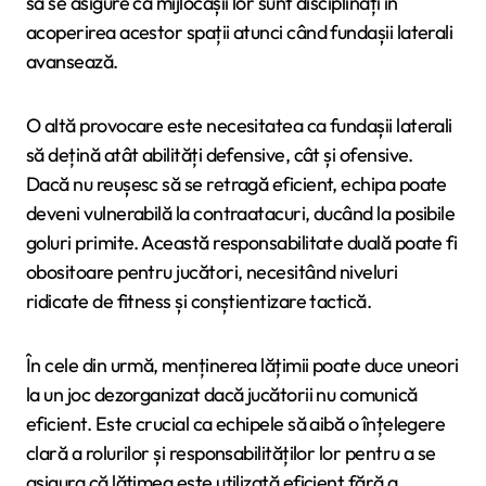
să se asigure că mijlocașii lor sunt disciplinați în
acoperirea acestor spații atunci când fundașii laterali
avansează.
O altă provocare este necesitatea ca fundașii laterali
să dețină atât abilități defensive, cât și ofensive.
Dacă nu reușesc să se retragă eficient, echipa poate
deveni vulnerabilă la contraatacuri, ducând la posibile
goluri primite. Această responsabilitate duală poate fi
obositoare pentru jucători, necesitând niveluri
ridicate de fitness și conștientizare tactică.
În cele din urmă, menținerea lățimii poate duce uneori
la un joc dezorganizat dacă jucătorii nu comunică
eficient. Este crucial ca echipele să aibă o înțelegere
clară a rolurilor și responsabilităților lor pentru a se
asigura că lățimea este utilizată eficient fără a