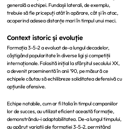
generală a echipei. Fundașii laterali, de exemplu,
trebuie să fie pricepuți atât în apărare, cât și în atac,
acoperind adesea distanțe mari în timpul unui meci.
Context istoric și evoluție
Formația 3-5-2 a evoluat de-a lungul decadelor,
câștigând popularitate în diverse ligi și competiții
internaționale. Folosită inițial la sfârșitul secolului XX,
a devenit proeminentă în anii ’90, pe măsură ce
echipele căutau să echilibreze soliditatea defensivă cu
opțiunile ofensive.
Echipe notabile, cum ar fi Italia în timpul campaniilor
lor de succes, au utilizat eficient această formație,
demonstrându-i adaptabilitatea. De-a lungul timpului,
au apărut variații ale formației 3-5-2, permițând