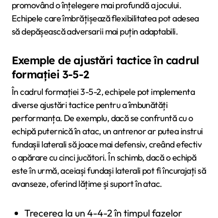
promovând o înțelegere mai profundă a jocului.
Echipele care îmbrățișează flexibilitatea pot adesea
să depășească adversarii mai puțin adaptabili.
Exemple de ajustări tactice în cadrul
formației 3-5-2
În cadrul formației 3-5-2, echipele pot implementa
diverse ajustări tactice pentru a îmbunătăți
performanța. De exemplu, dacă se confruntă cu o
echipă puternică în atac, un antrenor ar putea instrui
fundașii laterali să joace mai defensiv, creând efectiv
o apărare cu cinci jucători. În schimb, dacă o echipă
este în urmă, aceiași fundași laterali pot fi încurajați să
avanseze, oferind lățime și suport în atac.
Trecerea la un 4-4-2 în timpul fazelor