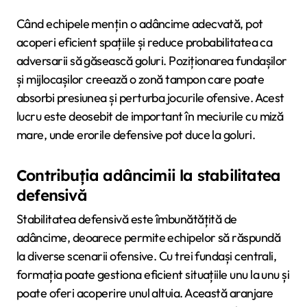
Când echipele mențin o adâncime adecvată, pot
acoperi eficient spațiile și reduce probabilitatea ca
adversarii să găsească goluri. Poziționarea fundașilor
și mijlocașilor creează o zonă tampon care poate
absorbi presiunea și perturba jocurile ofensive. Acest
lucru este deosebit de important în meciurile cu miză
mare, unde erorile defensive pot duce la goluri.
Contribuția adâncimii la stabilitatea
defensivă
Stabilitatea defensivă este îmbunătățită de
adâncime, deoarece permite echipelor să răspundă
la diverse scenarii ofensive. Cu trei fundași centrali,
formația poate gestiona eficient situațiile unu la unu și
poate oferi acoperire unul altuia. Această aranjare