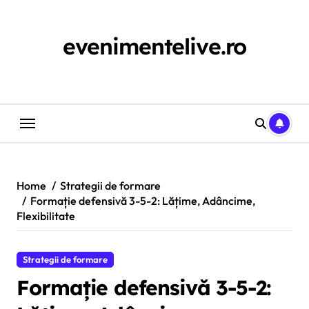
Skip
to
content
evenimentelive.ro
Home
Strategii de formare
Formație defensivă 3-5-2: Lățime, Adâncime,
Flexibilitate
Strategii de formare
Formație defensivă 3-5-2: