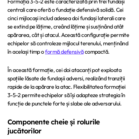
Formația 3-5-2 este caracterizată prin trei fundași
centrali care oferă o fundație defensivă solidă. Cei
cinci mijlocași includ adesea doi fundași laterali care
se extind pe lățime, creând lățime și susținând atât
apărarea, cât și atacul. Această configurație permite
echipelor să controleze mijlocul terenului, menținând
în același timp o
formă defensivă
compactă.
În această formație, cei doi atacanți pot exploata
spațiile lăsate de fundașii adversi, realizând tranziții
rapide de la apărare la atac. Flexibilitatea formației
3-5-2 permite echipelor să își adapteze strategia în
funcție de punctele forte și slabe ale adversarului.
Componente cheie și rolurile
jucătorilor