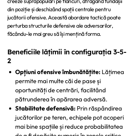
creeze suprapopulări pe flancuri, atrăgând fundașii
din poziție și deschizând spații centrale pentru
jucătorii ofensive. Această abordare tactică poate
perturba structurile defensive ale adversarilor,
făcându-le mai greu să își mențină forma.
Beneficiile lățimii în configurația 3-5-
2
Opțiuni ofensive îmbunătățite:
Lățimea
permite mai multe căi de pase și
oportunități de centrări, facilitând
pătrunderea în apărarea adversă.
Stabilitate defensivă:
Prin răspândirea
jucătorilor pe teren, echipele pot acoperi
mai bine spațiile și reduce probabilitatea
de a fi depășite numeric în zonele critice.