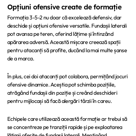
Opțiuni ofensive create de formație
Formația 3-5-2 nu doar că excelează defensiv, dar
deschide și opțiuni ofensive versatile. Fundașii laterali
pot avansa pe teren, oferind lățime și întinzând
apărarea adversă. Această mișcare creează spații
pentru atacanți să profite, ducând la mai multe șanse
de a marca.
În plus, cei doi atacanți pot colabora, permițând jocuri
ofensive dinamice. Aceștia pot schimba pozițiile,
atrăgând fundașii din poziție și creând deschideri
pentru mijlocași să facă alergări târzii în careu.
Echipele care utilizează această formație ar trebui să
se concentreze pe tranziții rapide și pe exploatarea
lățimii oferite de fundașii laterali. Menținând