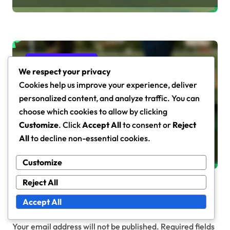
Strategii de formare
We respect your privacy
Cookies help us improve your experience, deliver
personalized content, and analyze traffic. You can
choose which cookies to allow by clicking
Formație defensivă 4-3-2-1:
Customize
. Click
Accept All
to consent or
Reject
Dominanță în mijlocul terenului,
All
to decline non-essential cookies.
Acoperire defensivă, Flexibilitate
Marcus Hale
Feb 6, 2026
Customize
Reject All
Accept All
Leave a Reply
Your email address will not be published.
Required fields