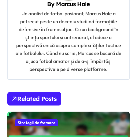
v
By
Marcus Hale
i
Un analist de fotbal pasionat, Marcus Hale a
g
petrecut peste un deceniu studiind formațiile
defensive în frumosul joc. Cu un background în
a
știința sportului și antrenorat, el aduce o
t
perspectivă unică asupra complexităților tactice
i
ale fotbalului. Când nu scrie, Marcus se bucură de
o
a juca fotbal amator și de a-și împărtăși
perspectivele pe diverse platforme.
n
Related Posts
Strategii de formare