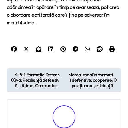
adâncimea în apărare în timp ce avansează, pot crea
o abordare echilibrată care îi ține pe adversari în
incertitudine.
P
4-5-1 Formație Defens
Marcaj zonal în formați
ivă: Reziliență defensiv
i defensive: acoperire,
o
ă, Lățime, Contraatac
poziționare, eficiență
s
t
n
a