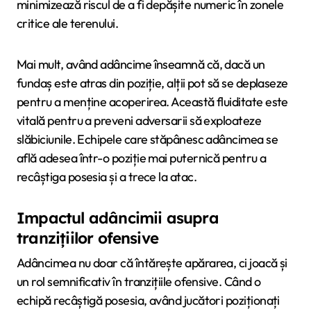
minimizează riscul de a fi depășite numeric în zonele
critice ale terenului.
Mai mult, având adâncime înseamnă că, dacă un
fundaș este atras din poziție, alții pot să se deplaseze
pentru a menține acoperirea. Această fluiditate este
vitală pentru a preveni adversarii să exploateze
slăbiciunile. Echipele care stăpânesc adâncimea se
află adesea într-o poziție mai puternică pentru a
recâștiga posesia și a trece la atac.
Impactul adâncimii asupra
tranzițiilor ofensive
Adâncimea nu doar că întărește apărarea, ci joacă și
un rol semnificativ în tranzițiile ofensive. Când o
echipă recâștigă posesia, având jucători poziționați