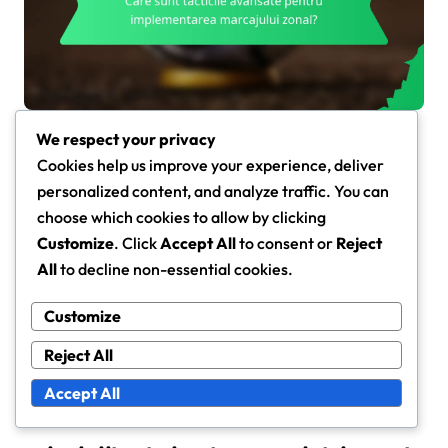
We respect your privacy
Care sunt tacticile avansate
Cookies help us improve your experience, deliver
pentru implementarea
personalized content, and analyze traffic. You can
choose which cookies to allow by clicking
marcajului zonal?
Customize
. Click
Accept All
to consent or
Reject
Marcajul zonal este o strategie defensivă în care
All
to decline non-essential cookies.
jucătorii acoperă zone specifice ale terenului, mai
degrabă decât să marcheze adversari individuali.
Customize
Această abordare pune accent pe conștientizarea
Reject All
spațială și poziționare pentru a neutraliza eficient
Accept All
amenințările și a menține formația echipei.