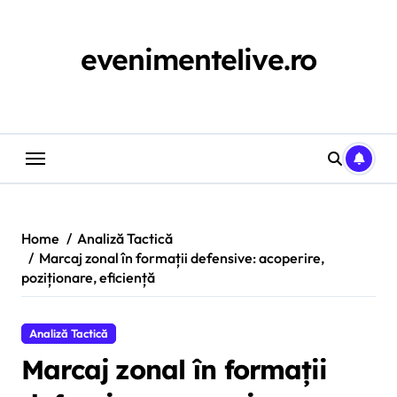
Skip
to
content
evenimentelive.ro
Home
Analiză Tactică
Marcaj zonal în formații defensive: acoperire,
poziționare, eficiență
Analiză Tactică
Marcaj zonal în formații