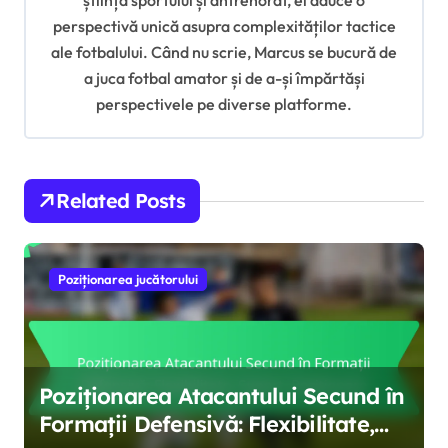
știința sportului și antrenorat, el aduce o
i
perspectivă unică asupra complexităților tactice
ale fotbalului. Când nu scrie, Marcus se bucură de
o
a juca fotbal amator și de a-și împărtăși
n
perspectivele pe diverse platforme.
Related Posts
Poziționarea jucătorului
Poziționarea Atacantului Secund în
Formații Defensivă: Flexibilitate,