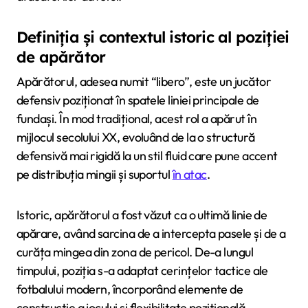
Definiția și contextul istoric al poziției
de apărător
Apărătorul, adesea numit “libero”, este un jucător
defensiv poziționat în spatele liniei principale de
fundași. În mod tradițional, acest rol a apărut în
mijlocul secolului XX, evoluând de la o structură
defensivă mai rigidă la un stil fluid care pune accent
pe distribuția mingii și suportul
în atac
.
Istoric, apărătorul a fost văzut ca o ultimă linie de
apărare, având sarcina de a intercepta pasele și de a
curăța mingea din zona de pericol. De-a lungul
timpului, poziția s-a adaptat cerințelor tactice ale
fotbalului modern, încorporând elemente de
construcție a jocului și flexibilitate pozițională.