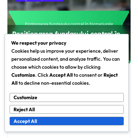
Poziționarea fundașului central în
formațiunile defensive: Lățime,
We respect your privacy
Suprapunere, Sarcini defensive
Cookies help us improve your experience, deliver
Marcus Hale
Jan 29, 2026
personalized content, and analyze traffic. You can
choose which cookies to allow by clicking
Customize
. Click
Accept All
to consent or
Reject
All
to decline non-essential cookies.
Leave a Reply
Customize
Your email address will not be published.
Required fields
are marked
*
Reject All
Comment
*
Accept All