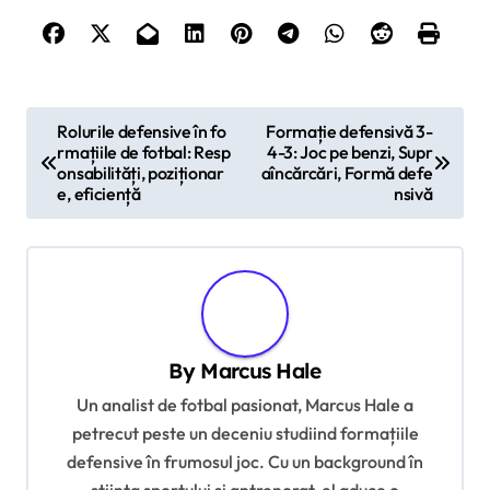
P
Rolurile defensive în fo
Formație defensivă 3-
rmațiile de fotbal: Resp
4-3: Joc pe benzi, Supr
o
onsabilități, poziționar
aîncărcări, Formă defe
s
e, eficiență
nsivă
t
n
a
v
By
Marcus Hale
i
Un analist de fotbal pasionat, Marcus Hale a
g
petrecut peste un deceniu studiind formațiile
a
defensive în frumosul joc. Cu un background în
t