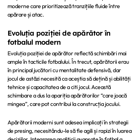
moderne care prioritizează tranzițiile fluide între
apărare și atac.
Evoluția poziției de apărător în
fotbalul modern
Evoluția poziției de apărător reflectă schimbări mai
ample în tacticile fotbalului. În trecut, apărătorii erau
în principal jucători cu mentalitate defensivă, dar
jocul de astăzi necesită ca aceștia să dețină și abilități
tehnice și capacitatea de a citi jocul. Această
schimbare a dus la apariția apărătorilor “care joacă
mingea”, care pot contribui la construcția jocului.
Apărătorii moderni sunt adesea implicați în strategii
de presing, necesitându-le să fie agili și rapizi în luarea
deciziilor. Integrarea analiticii avansate în fotbal a