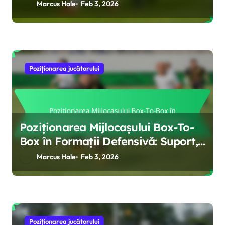
Suport, Poziționare
Marcus Hale
Feb 3, 2026
Poziționarea jucătorului
Poziționarea Mijlocașului Box-To-
Box în Formații Defensivă: Suport,
Tranziție, Acoperire
Marcus Hale
Feb 3, 2026
Poziționarea jucătorului